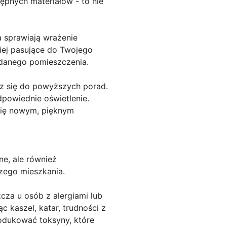
ępnych materiałów - to nie
 sprawiają wrażenie
piej pasujące do Twojego
 danego pomieszczenia.
sz się do powyższych porad.
dpowiednie oświetlenie.
się nowym, pięknym
ne, ale również
szego mieszkania.
za u osób z alergiami lub
 kaszel, katar, trudności z
odukować toksyny, które