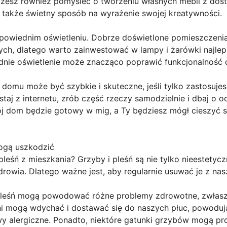
żesz również pomyśleć o tworzeniu własnych mebli z dost
 także świetny sposób na wyrażenie swojej kreatywności.
dpowiednim oświetleniu. Dobrze doświetlone pomieszczenia
nych, dlatego warto zainwestować w lampy i żarówki najle
dnie oświetlenie może znacząco poprawić funkcjonalność
omu może być szybkie i skuteczne, jeśli tylko zastosuje
taj z internetu, zrób część rzeczy samodzielnie i dbaj o o
 dom będzie gotowy w mig, a Ty będziesz mógł cieszyć 
ogą uszkodzić
leśń z mieszkania? Grzyby i pleśń są nie tylko nieestetycz
rowia. Dlatego ważne jest, aby regularnie usuwać je z na
pleśń mogą powodować różne problemy zdrowotne, zwłaszc
i mogą wdychać i dostawać się do naszych płuc, powodując
y alergiczne. Ponadto, niektóre gatunki grzybów mogą pr