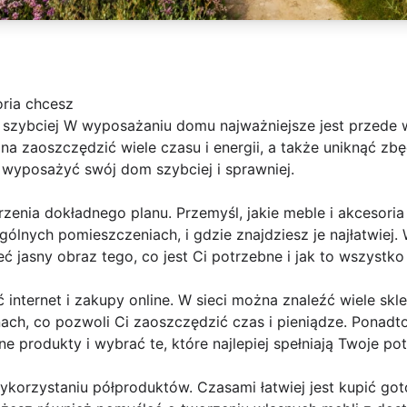
oria chcesz
zybciej W wyposażaniu domu najważniejsze jest przede w
na zaoszczędzić wiele czasu i energii, a także uniknąć zbę
wyposażyć swój dom szybciej i sprawniej.
rzenia dokładnego planu. Przemyśl, jakie meble i akcesoria
nych pomieszczeniach, i gdzie znajdziesz je najłatwiej. 
 jasny obraz tego, co jest Ci potrzebne i jak to wszystko
 internet i zakupy online. W sieci można znaleźć wiele skl
ach, co pozwoli Ci zaoszczędzić czas i pieniądze. Ponadto,
 produkty i wybrać te, które najlepiej spełniają Twoje pot
wykorzystaniu półproduktów. Czasami łatwiej jest kupić got