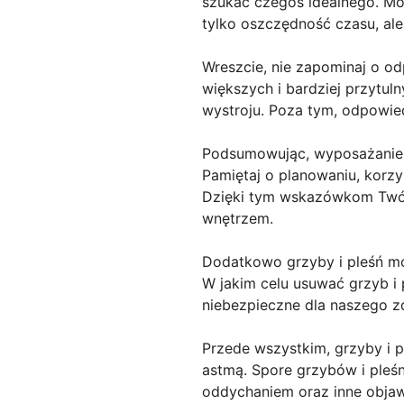
szukać czegoś idealnego. Mo
tylko oszczędność czasu, ale
Wreszcie, nie zapominaj o o
większych i bardziej przytul
wystroju. Poza tym, odpowie
Podsumowując, wyposażanie d
Pamiętaj o planowaniu, korzys
Dzięki tym wskazówkom Twój
wnętrzem.
Dodatkowo grzyby i pleśń m
W jakim celu usuwać grzyb i p
niebezpieczne dla naszego zd
Przede wszystkim, grzyby i 
astmą. Spore grzybów i pleśn
oddychaniem oraz inne objaw