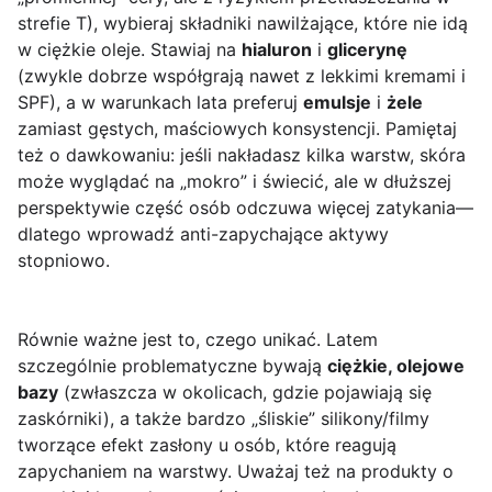
strefie T), wybieraj składniki nawilżające, które nie idą
w ciężkie oleje. Stawiaj na
hialuron
i
glicerynę
(zwykle dobrze współgrają nawet z lekkimi kremami i
SPF), a w warunkach lata preferuj
emulsje
i
żele
zamiast gęstych, maściowych konsystencji. Pamiętaj
też o dawkowaniu: jeśli nakładasz kilka warstw, skóra
może wyglądać na „mokro” i świecić, ale w dłuższej
perspektywie część osób odczuwa więcej zatykania—
dlatego wprowadź anti-zapychające aktywy
stopniowo.
Równie ważne jest to, czego unikać. Latem
szczególnie problematyczne bywają
ciężkie, olejowe
bazy
(zwłaszcza w okolicach, gdzie pojawiają się
zaskórniki), a także bardzo „śliskie” silikony/filmy
tworzące efekt zasłony u osób, które reagują
zapychaniem na warstwy. Uważaj też na produkty o