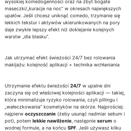
wysokiej komedogenności oraz na zbyt bogate
maseczki/„kuracje na noc” w okresach największych
upałów. Jeśli chcesz uniknąć comedo, trzymanie się
lekkich tekstur i aktywów ukierunkowanych na pory
daje zwykle lepszy efekt niż doklejanie kolejnych
warstw „dla blasku”.
Jak utrzymać efekt świeżości 24/7 bez rolowania
makijażu: kolejność aplikacji + technika wchłaniania
Utrzymanie efektu świeżości
24/7
w upalne dni
zaczyna się od właściwej kolejności aplikacji — takiej,
która minimalizuje ryzyko
rolowania
, czyli pillingu i
„wałeczkowania” kosmetyków na skórze. Najprościej:
najpierw
oczyszczanie
(żeby usunąć nadmiar sebum i
pot), potem
lekkie nawilżenie
, następnie
serum
o
wodnej formule, a na końcu
SPF
. Jeśli używasz kilku