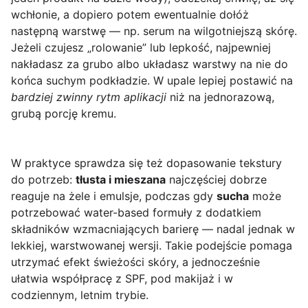
wchłonie, a dopiero potem ewentualnie dołóż
następną warstwę — np. serum na wilgotniejszą skórę.
Jeżeli czujesz „rolowanie” lub lepkość, najpewniej
nakładasz za grubo albo układasz warstwy na nie do
końca suchym podkładzie. W upale lepiej postawić na
bardziej zwinny rytm aplikacji
niż na jednorazową,
grubą porcję kremu.
W praktyce sprawdza się też dopasowanie tekstury
do potrzeb:
tłusta i mieszana
najczęściej dobrze
reaguje na żele i emulsje, podczas gdy
sucha
może
potrzebować water-based formuły z dodatkiem
składników wzmacniających barierę — nadal jednak w
lekkiej, warstwowanej wersji. Takie podejście pomaga
utrzymać efekt świeżości skóry, a jednocześnie
ułatwia współpracę z SPF, pod makijaż i w
codziennym, letnim trybie.