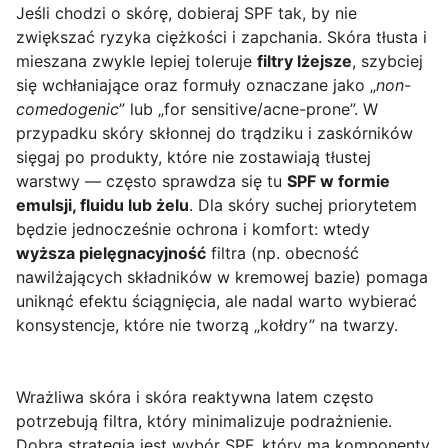
Jeśli chodzi o skórę, dobieraj SPF tak, by nie
zwiększać ryzyka ciężkości i zapchania. Skóra tłusta i
mieszana zwykle lepiej toleruje
filtry lżejsze
, szybciej
się wchłaniające oraz formuły oznaczane jako „
non-
comedogenic
” lub „for sensitive/acne-prone”. W
przypadku skóry skłonnej do trądziku i zaskórników
sięgaj po produkty, które nie zostawiają tłustej
warstwy — często sprawdza się tu
SPF w formie
emulsji, fluidu lub żelu
. Dla skóry suchej priorytetem
będzie jednocześnie ochrona i komfort: wtedy
wyższa pielęgnacyjność
filtra (np. obecność
nawilżających składników w kremowej bazie) pomaga
uniknąć efektu ściągnięcia, ale nadal warto wybierać
konsystencje, które nie tworzą „kołdry” na twarzy.
Wrażliwa skóra i skóra reaktywna latem często
potrzebują filtra, który minimalizuje podrażnienie.
Dobrą strategią jest wybór SPF, który ma komponenty