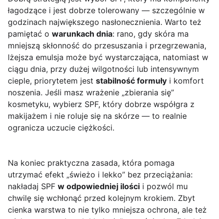
łagodzące i jest dobrze tolerowany — szczególnie w
godzinach największego nasłonecznienia. Warto też
pamiętać o
warunkach dnia
: rano, gdy skóra ma
mniejszą skłonność do przesuszania i przegrzewania,
lżejsza emulsja może być wystarczająca, natomiast w
ciągu dnia, przy dużej wilgotności lub intensywnym
cieple, priorytetem jest
stabilność formuły
i komfort
noszenia. Jeśli masz wrażenie „zbierania się”
kosmetyku, wybierz SPF, który dobrze współgra z
makijażem i nie roluje się na skórze — to realnie
ogranicza uczucie ciężkości.
Na koniec praktyczna zasada, która pomaga
utrzymać efekt „świeżo i lekko” bez przeciążania:
nakładaj SPF
w odpowiedniej ilości
i pozwól mu
chwilę się wchłonąć przed kolejnym krokiem. Zbyt
cienka warstwa to nie tylko mniejsza ochrona, ale też