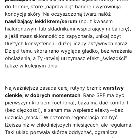
do formuł, które „naprawiają” barierę i wyrównują
kondycję skóry. Na oczyszczoną twarz nałóż
nawilżający, lekki krem/serum
(np. z kwasem
hialuronowym lub składnikami wspierającymi barierę),
a jeśli masz skłonność do zapychania, unikaj zbyt
tłustych konsystencji i dużej liczby aktywnych naraz.
Dzięki temu skóra rano wygląda gładko, bez wrażenia
obciążenia, a Ty łatwiej utrzymasz efekt „świeżości”
także w kolejnym dniu.
Najważniejsza zasada całej rutyny brzmi:
warstwy
cienkie, w dobrych momentach
. Rano SPF ma być
pierwszym krokiem (ochrona), baza ma dać komfort
(bez ciężkości), a serum ma wspierać efekty—bez
uczucia „maski”. Wieczorem regeneracja ma być
lżejsza niż w chłodniejszych miesiącach, ale regularna.
Taki układ pozwala skórze oddychać, ogranicza