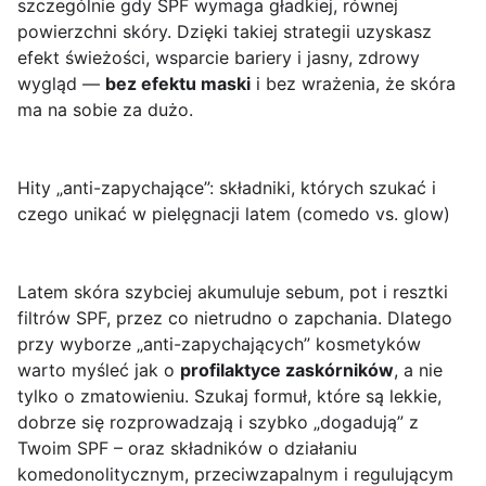
szczególnie gdy SPF wymaga gładkiej, równej
powierzchni skóry. Dzięki takiej strategii uzyskasz
efekt świeżości, wsparcie bariery i jasny, zdrowy
wygląd —
bez efektu maski
i bez wrażenia, że skóra
ma na sobie za dużo.
Hity „anti-zapychające”: składniki, których szukać i
czego unikać w pielęgnacji latem (comedo vs. glow)
Latem skóra szybciej akumuluje sebum, pot i resztki
filtrów SPF, przez co nietrudno o zapchania. Dlatego
przy wyborze „anti-zapychających” kosmetyków
warto myśleć jak o
profilaktyce zaskórników
, a nie
tylko o zmatowieniu. Szukaj formuł, które są lekkie,
dobrze się rozprowadzają i szybko „dogadują” z
Twoim SPF – oraz składników o działaniu
komedonolitycznym, przeciwzapalnym i regulującym