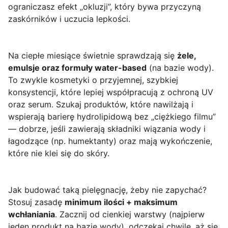
ograniczasz efekt „okluzji”, który bywa przyczyną
zaskórników i uczucia lepkości.
Na ciepłe miesiące świetnie sprawdzają się
żele,
emulsje oraz formuły water-based
(na bazie wody).
To zwykle kosmetyki o przyjemnej, szybkiej
konsystencji, które lepiej współpracują z ochroną UV
oraz serum. Szukaj produktów, które nawilżają i
wspierają barierę hydrolipidową bez „ciężkiego filmu”
— dobrze, jeśli zawierają składniki wiązania wody i
łagodzące (np. humektanty) oraz mają wykończenie,
które nie klei się do skóry.
Jak budować taką pielęgnację, żeby nie zapychać?
Stosuj zasadę
minimum ilości + maksimum
wchłaniania
. Zacznij od cienkiej warstwy (najpierw
jeden produkt na bazie wody), odczekaj chwilę, aż się