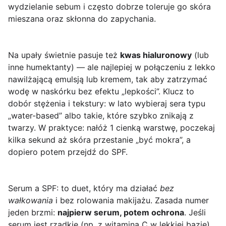
wydzielanie sebum i często dobrze toleruje go skóra
mieszana oraz skłonna do zapychania.
Na upały świetnie pasuje też
kwas hialuronowy
(lub
inne humektanty) — ale najlepiej w połączeniu z lekko
nawilżającą emulsją lub kremem, tak aby zatrzymać
wodę w naskórku bez efektu „lepkości”. Klucz to
dobór stężenia i tekstury: w lato wybieraj sera typu
„water-based” albo takie, które szybko znikają z
twarzy. W praktyce: nałóż 1 cienką warstwę, poczekaj
kilka sekund aż skóra przestanie „być mokra”, a
dopiero potem przejdź do SPF.
Serum a SPF: to duet, który ma działać
bez
wałkowania
i bez rolowania makijażu. Zasada numer
jeden brzmi:
najpierw serum, potem ochrona
. Jeśli
serum jest rzadkie (np. z witaminą C w lekkiej bazie),