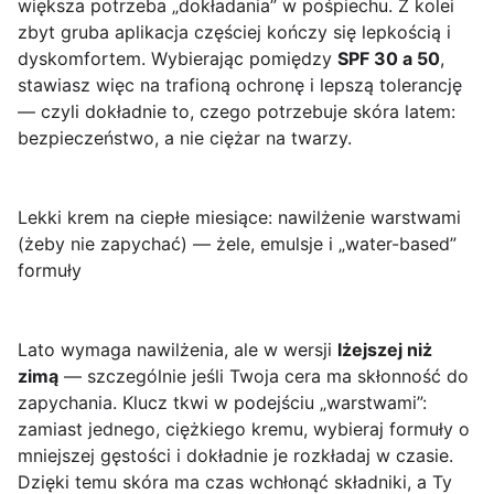
większa potrzeba „dokładania” w pośpiechu. Z kolei
zbyt gruba aplikacja częściej kończy się lepkością i
dyskomfortem. Wybierając pomiędzy
SPF 30 a 50
,
stawiasz więc na trafioną ochronę i lepszą tolerancję
— czyli dokładnie to, czego potrzebuje skóra latem:
bezpieczeństwo, a nie ciężar na twarzy.
Lekki krem na ciepłe miesiące: nawilżenie warstwami
(żeby nie zapychać) — żele, emulsje i „water-based”
formuły
Lato wymaga nawilżenia, ale w wersji
lżejszej niż
zimą
— szczególnie jeśli Twoja cera ma skłonność do
zapychania. Klucz tkwi w podejściu „warstwami”:
zamiast jednego, ciężkiego kremu, wybieraj formuły o
mniejszej gęstości i dokładnie je rozkładaj w czasie.
Dzięki temu skóra ma czas wchłonąć składniki, a Ty