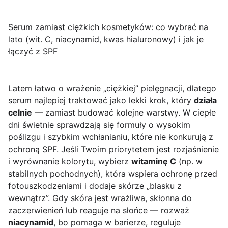
Serum zamiast ciężkich kosmetyków: co wybrać na
lato (wit. C, niacynamid, kwas hialuronowy) i jak je
łączyć z SPF
Latem łatwo o wrażenie „ciężkiej” pielęgnacji, dlatego
serum najlepiej traktować jako lekki krok, który
działa
celnie
— zamiast budować kolejne warstwy. W ciepłe
dni świetnie sprawdzają się formuły o wysokim
poślizgu i szybkim wchłanianiu, które nie konkurują z
ochroną SPF. Jeśli Twoim priorytetem jest rozjaśnienie
i wyrównanie kolorytu, wybierz
witaminę C
(np. w
stabilnych pochodnych), która wspiera ochronę przed
fotouszkodzeniami i dodaje skórze „blasku z
wewnątrz”. Gdy skóra jest wrażliwa, skłonna do
zaczerwienień lub reaguje na słońce — rozważ
niacynamid
, bo pomaga w barierze, reguluje