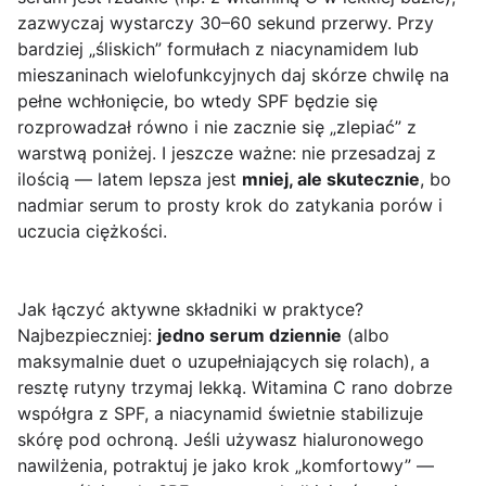
zazwyczaj wystarczy 30–60 sekund przerwy. Przy
bardziej „śliskich” formułach z niacynamidem lub
mieszaninach wielofunkcyjnych daj skórze chwilę na
pełne wchłonięcie, bo wtedy SPF będzie się
rozprowadzał równo i nie zacznie się „zlepiać” z
warstwą poniżej. I jeszcze ważne: nie przesadzaj z
ilością — latem lepsza jest
mniej, ale skutecznie
, bo
nadmiar serum to prosty krok do zatykania porów i
uczucia ciężkości.
Jak łączyć aktywne składniki w praktyce?
Najbezpieczniej:
jedno serum dziennie
(albo
maksymalnie duet o uzupełniających się rolach), a
resztę rutyny trzymaj lekką. Witamina C rano dobrze
współgra z SPF, a niacynamid świetnie stabilizuje
skórę pod ochroną. Jeśli używasz hialuronowego
nawilżenia, potraktuj je jako krok „komfortowy” —