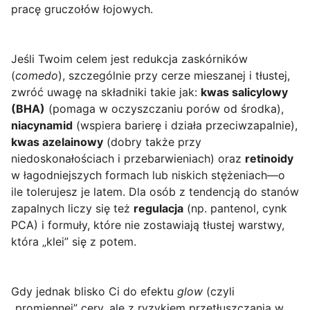
pracę gruczołów łojowych.
Jeśli Twoim celem jest redukcja zaskórników
(
comedo
), szczególnie przy cerze mieszanej i tłustej,
zwróć uwagę na składniki takie jak:
kwas salicylowy
(BHA)
(pomaga w oczyszczaniu porów od środka),
niacynamid
(wspiera barierę i działa przeciwzapalnie),
kwas azelainowy
(dobry także przy
niedoskonałościach i przebarwieniach) oraz
retinoidy
w łagodniejszych formach lub niskich stężeniach—o
ile tolerujesz je latem. Dla osób z tendencją do stanów
zapalnych liczy się też
regulacja
(np. pantenol, cynk
PCA) i formuły, które nie zostawiają tłustej warstwy,
która „klei” się z potem.
Gdy jednak blisko Ci do efektu
glow
(czyli
„promiennej” cery, ale z ryzykiem przetłuszczania w