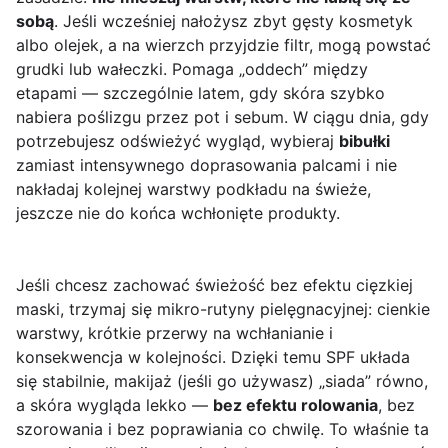
sobą
. Jeśli wcześniej nałożysz zbyt gęsty kosmetyk
albo olejek, a na wierzch przyjdzie filtr, mogą powstać
grudki lub wałeczki. Pomaga „oddech” między
etapami — szczególnie latem, gdy skóra szybko
nabiera poślizgu przez pot i sebum. W ciągu dnia, gdy
potrzebujesz odświeżyć wygląd, wybieraj
bibułki
zamiast intensywnego doprasowania palcami i nie
nakładaj kolejnej warstwy podkładu na świeże,
jeszcze nie do końca wchłonięte produkty.
Jeśli chcesz zachować świeżość bez efektu cięzkiej
maski, trzymaj się mikro-rutyny pielęgnacyjnej: cienkie
warstwy, krótkie przerwy na wchłanianie i
konsekwencja w kolejności. Dzięki temu SPF układa
się stabilnie, makijaż (jeśli go używasz) „siada” równo,
a skóra wygląda lekko —
bez efektu rolowania
, bez
szorowania i bez poprawiania co chwilę. To właśnie ta