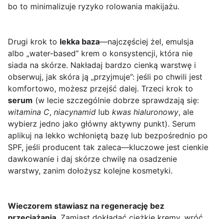
bo to minimalizuje ryzyko rolowania makijażu.
Drugi krok to
lekka baza
—najczęściej żel, emulsja
albo „water-based” krem o konsystencji, która nie
siada na skórze. Nakładaj bardzo cienką warstwę i
obserwuj, jak skóra ją „przyjmuje”: jeśli po chwili jest
komfortowo, możesz przejść dalej. Trzeci krok to
serum
(w lecie szczególnie dobrze sprawdzają się:
witamina C
,
niacynamid
lub
kwas hialuronowy
, ale
wybierz jedno jako główny aktywny punkt). Serum
aplikuj na lekko wchłoniętą bazę lub bezpośrednio po
SPF, jeśli producent tak zaleca—kluczowe jest cienkie
dawkowanie i daj skórze chwilę na osadzenie
warstwy, zanim dołożysz kolejne kosmetyki.
Wieczorem stawiasz na regenerację bez
przeciążania
. Zamiast dokładać ciężkie kremy, wróć