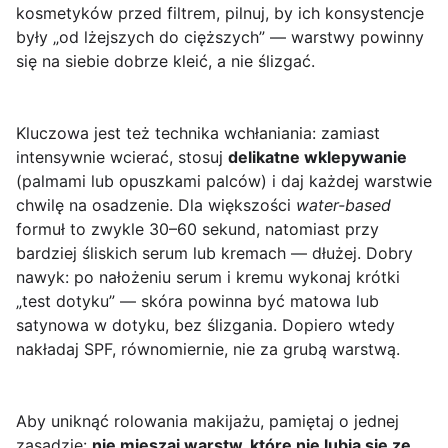
kosmetyków przed filtrem, pilnuj, by ich konsystencje
były „od lżejszych do cięższych” — warstwy powinny
się na siebie dobrze kleić, a nie ślizgać.
Kluczowa jest też technika wchłaniania: zamiast
intensywnie wcierać, stosuj
delikatne wklepywanie
(palmami lub opuszkami palców) i daj każdej warstwie
chwilę na osadzenie. Dla większości
water-based
formuł to zwykle 30–60 sekund, natomiast przy
bardziej śliskich serum lub kremach — dłużej. Dobry
nawyk: po nałożeniu serum i kremu wykonaj krótki
„test dotyku” — skóra powinna być matowa lub
satynowa w dotyku, bez ślizgania. Dopiero wtedy
nakładaj SPF, równomiernie, nie za grubą warstwą.
Aby uniknąć rolowania makijażu, pamiętaj o jednej
zasadzie:
nie mieszaj warstw, które nie lubią się ze