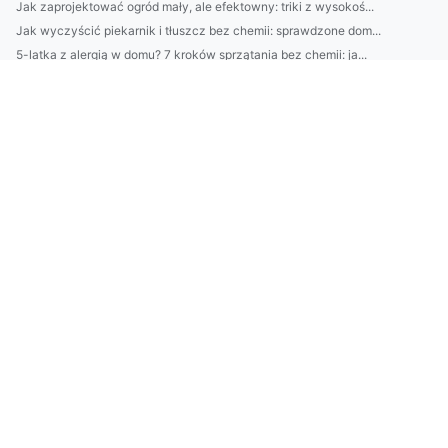
Jak zaprojektować ogród mały, ale efektowny: triki z wysokoś...
Jak wyczyścić piekarnik i tłuszcz bez chemii: sprawdzone dom...
5-latka z alergią w domu? 7 kroków sprzątania bez chemii: ja...
Kamienie do ogrodu: 9 pomysłów na aranżacje z kostki, grysu ...
Jak uniknąć błędów przy tworzeniu sklepu: checklistą od wybo...
Jak zaplanować sklep internetowy od A do Z: wybór platformy,...
Top 10 pytań przed wyborem cateringu dietetycznego: kalorie,...
Jak ich uniknąć dzięki IS-Odpadki 5) Odbiór odpadów wielko...
Jak dobrać styl wnętrza do charakteru domowników? Architekt ...
7) Automatyzacja w GPAIS: integracje i usprawnienia w raport...
BDO za granicą: obowiązki polskich firm przy transgranicznym...
Jak kompleksowa obsługa firm w ochronie środowiska redukuje ...
Jak Trackdéchets zmienia zarządzanie odpadami: przewodnik po...
Pielęgnacja skóry po 30: 10 prostych zmian, które odmłodzą t...
Kapsułowa garderoba dla zapracowanych kobiet: 30 uniwersalny...
BDO Austria: jak zarejestrować firmę, obowiązki sprawozdawcz...
SEO Rybnik: 7 praktycznych strategii lokalnego pozycjonowani...
Jak skorzystać z usług BDO we Włoszech: praktyczny przewodni...
Ranking najlepszych firm od klimatyzacji w Piasecznie: monta...