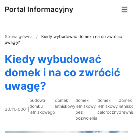
Portal Informacyjny
Strona główna
/
Kiedy wybudować domek i na co zwrócić
uwagę?
Kiedy wybudować
domek i na co zwrócić
uwagę?
budowa
domek
domek
domek
domek
domku
letniskowy
letniskowy
letniskowy
letnis
30.11.-0001
|
letniskowego
bez
całoroczny
drewni
pozwolenia