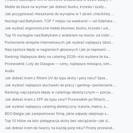
Meble do biura na wymiar: jak dobrać biurko, krzesło i szafy...
Jak przygotować mieszkanie do wynajmu w 1 dzień: checklisty ...
Noclegi nad Bałtykiem: TOP 7 miejsc na weekend — od Gdańska ...
Jak wybrać ergonomiczne meble biurowe: biurko, krzesło i ust...
Top 10 noclegów nad Bałtykiem z widokiem na morze: od Ustki ...
Porównanie sklepów internetowych: jak wybrać najlepszy (dost...
Najczęstsze błędy w nagraniach głosowych i jak je naprawić: ...
Ranking: Najlepsze diety na catering 2026—kto wybiera ile ka...
Przewodnik: Loty do Glasgow — ceny, najlepsze miesiące, lotn...
Audio
Jak dobrać krem z filtrem UV do typu skóry i pory roku? Spra...
Jak wybrać najlepsze słuchawki do pracy i gaming—porównanie ...
Ranking: najczęstsze błędy w cateringu dietetycznym — porcja...
Jak dobrać krem z SPF do typu cery? Przewodnik po filtrach, ...
Jak wybrać najlepszy catering dietetyczny: kalorie, makro, s...
BDO Belgia: jak zarejestrować firmę, jakie odpady obejmuje s...
Top 10 hitów na lato: pielęgnacja skóry bez obciążania—jak d...
Jak dobrać krem do twarzy na każdą porę roku? Prosty przewod...