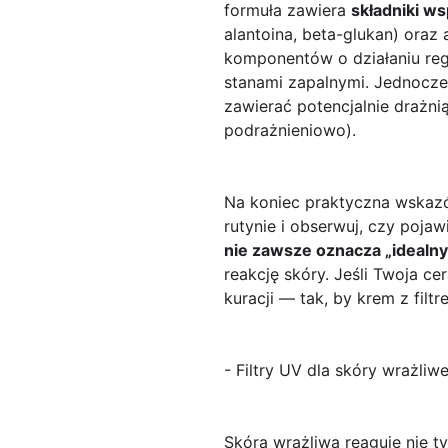
formuła zawiera
składniki ws
alantoina, beta-glukan) ora
komponentów o działaniu regu
stanami zapalnymi. Jednocze
zawierać potencjalnie drażnią
podrażnieniowo).
Na koniec praktyczna wskazó
rutynie i obserwuj, czy pojaw
nie zawsze oznacza „idealny
reakcję skóry. Jeśli Twoja c
kuracji — tak, by krem z filt
- Filtry UV dla skóry wrażliw
Skóra wrażliwa reaguje nie t