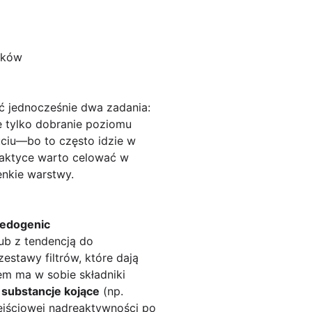
ników
ać jednocześnie dwa zadania:
ie tylko dobranie poziomu
zuciu—bo to często idzie w
raktyce warto celować w
ienkie warstwy.
edogenic
ub z tendencją do
zestawy filtrów, które dają
rem ma w sobie składniki
,
substancje kojące
(np.
ejściowej nadreaktywności po