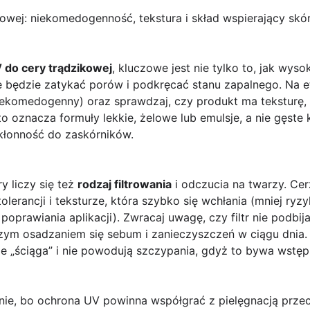
ikowej: niekomedogenność, tekstura i skład wspierający sk
V do cery trądzikowej
, kluczowe jest nie tylko to, jak wyso
e będzie zatykać porów i podkręcać stanu zapalnego. Na e
ekomedogenny) oraz sprawdzaj, czy produkt ma teksturę, k
o oznacza formuły lekkie, żelowe lub emulsje, a nie gęste 
kłonność do zaskórników.
 liczy się też
rodzaj filtrowania
i odczucia na twarzy. Cer
j tolerancji i teksturze, która szybko się wchłania (mniej ry
oprawiania aplikacji). Zwracaj uwagę, czy filtr nie podbij
zym osadzaniem się sebum i zanieczyszczeń w ciągu dnia. 
ie „ściąga” i nie powodują szczypania, gdyż to bywa wstę
ie, bo ochrona UV powinna współgrać z pielęgnacją prze