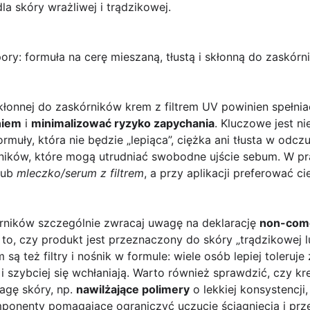
la skóry wrażliwej i trądzikowej.
pory: formuła na cerę mieszaną, tłustą i skłonną do zaskór
 skłonnej do zaskórników krem z filtrem UV powinien spełni
niem
i
minimalizować ryzyko zapychania
. Kluczowe jest n
formuły, która nie będzie „lepiąca”, ciężka ani tłusta w odc
adników, które mogą utrudniać swobodne ujście sebum. W p
lub
mleczko/serum z filtrem
, a przy aplikacji preferować c
órników szczególnie zwracaj uwagę na deklarację
non-com
o, czy produkt jest przeznaczony do skóry „trądzikowej l
ą też filtry i nośnik w formule: wiele osób lepiej toleruje 
i szybciej się wchłaniają. Warto również sprawdzić, czy k
agę skóry, np.
nawilżające polimery
o lekkiej konsystencji
mponenty pomagające ograniczyć uczucie ściągnięcia i prz