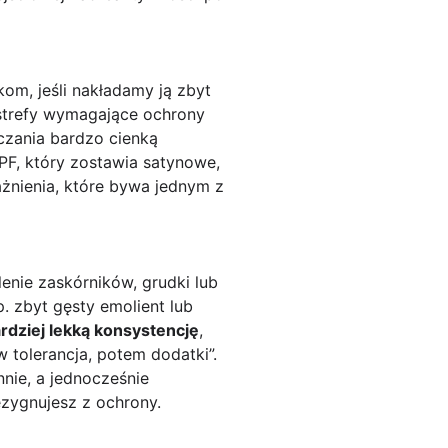
kom, jeśli nakładamy ją zbyt
trefy wymagające ochrony
zczania bardzo cienką
PF, który zostawia satynowe,
żnienia, które bywa jednym z
lenie zaskórników, grudki lub
. zbyt gęsty emolient lub
rdziej lekką konsystencję
,
w tolerancja, potem dodatki”.
nnie, a jednocześnie
ezygnujesz z ochrony.