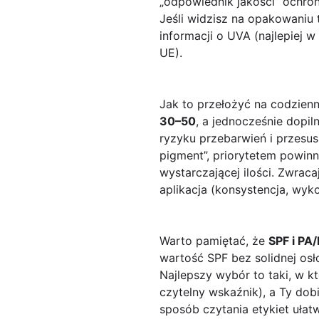
„odpowiednik jakości” ochro
Jeśli widzisz na opakowaniu 
informacji o UVA (najlepiej
UE).
Jak to przełożyć na codzien
30–50
, a jednocześnie dopi
ryzyku przebarwień i przesus
pigment”, priorytetem powin
wystarczającej ilości. Zwraca
aplikacja (konsystencja, wykoń
Warto pamiętać, że
SPF i PA
wartość SPF bez solidnej osł
Najlepszy wybór to taki, w k
czytelny wskaźnik), a Ty do
sposób czytania etykiet ułat