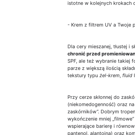
istotne w kolejnych krokach d
- Krem z filtrem UV a Twoje 
Dla cery mieszanej, tłustej i
chronić przed promieniowa
SPF, ale też wybranie takiej 
parze z większą ilością skł
tekstury typu
żel-krem
,
fluid
Przy cerze skłonnej do zask
(niekomedogenność) oraz na t
zaskórników”. Dobrym tropem s
wykończenie mniej „filmowe” 
wspierające barierę i równow
pantenol, alantoina) oraz ko