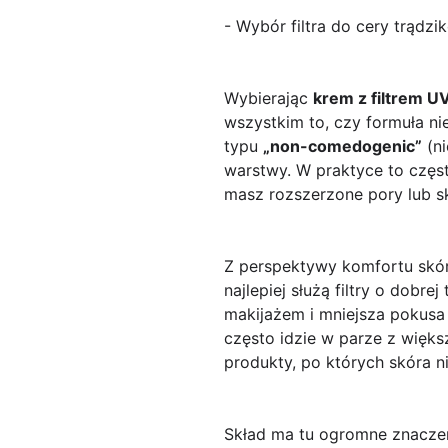
- Wybór filtra do cery trądz
Wybierając
krem z filtrem U
wszystkim to, czy formuła ni
typu
„non-comedogenic”
(ni
warstwy. W praktyce to częst
masz rozszerzone pory lub s
Z perspektywy komfortu skóry
najlepiej służą filtry o dobre
makijażem i mniejsza pokusa p
często idzie w parze z więks
produkty, po których skóra n
Skład ma tu ogromne znaczen