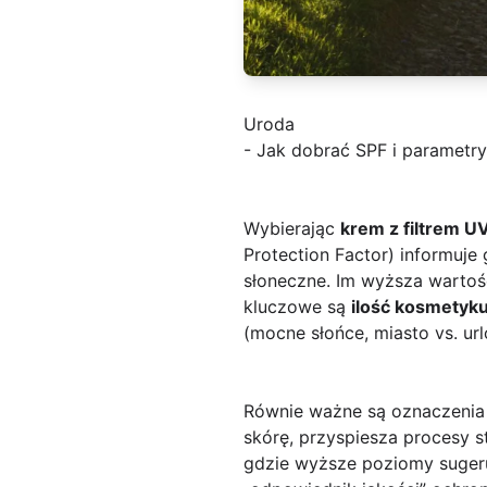
Uroda
- Jak dobrać SPF i parametry
Wybierając
krem z filtrem U
Protection Factor) informuj
słoneczne. Im wyższa wartoś
kluczowe są
ilość kosmetyk
(mocne słońce, miasto vs. urlo
Równie ważne są oznaczeni
skórę, przyspiesza procesy s
gdzie wyższe poziomy sugeruj