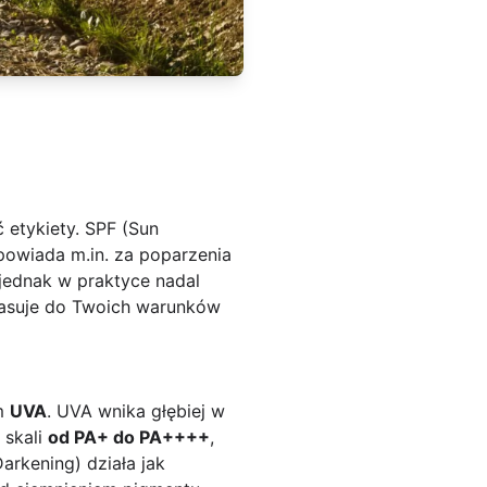
 etykiety. SPF (Sun
powiada m.in. za poparzenia
jednak w praktyce nadal
y pasuje do Twoich warunków
em
UVA
. UVA wnika głębiej w
 skali
od PA+ do PA++++
,
arkening) działa jak