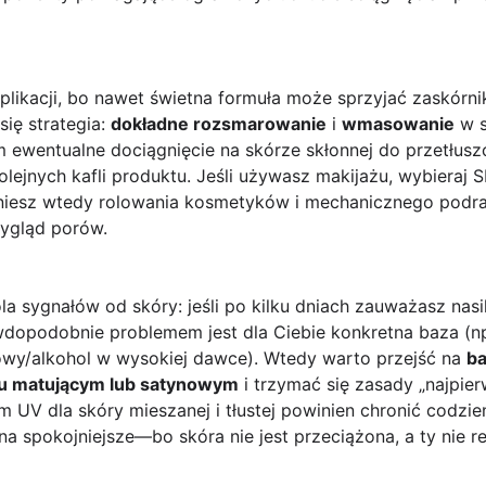
aplikacji, bo nawet świetna formuła może sprzyjać zaskórni
się strategia:
dokładne rozsmarowanie
i
wmasowanie
w s
tem ewentualne dociągnięcie na skórze skłonnej do przetłus
jnych kafli produktu. Jeśli używasz makijażu, wybieraj S
kniesz wtedy rolowania kosmetyków i mechanicznego podra
ygląd porów.
la sygnałów od skóry: jeśli po kilku dniach zauważasz nasi
wdopodobnie problemem jest dla Ciebie konkretna baza (np
owy/alkohol w wysokiej dawce). Wtedy warto przejść na
ba
u matującym lub satynowym
i trzymać się zasady „najpier
m UV dla skóry mieszanej i tłustej powinien chronić codzie
na spokojniejsze—bo skóra nie jest przeciążona, a ty nie r