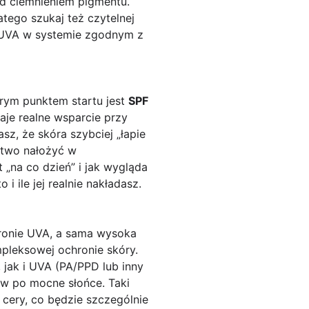
d ciemnieniem pigmentu.
tego szukaj też czytelnej
y UVA w systemie zgodnym z
rym punktem startu jest
SPF
aje realne wsparcie przy
sz, że skóra szybciej „łapie
atwo nałożyć w
 „na co dzień” i jak wygląda
i ile jej realnie nakładasz.
hronie UVA, a sama wysoka
mpleksowej ochronie skóry.
 jak i UVA (PA/PPD lub inny
ów po mocne słońce. Taki
 cery, co będzie szczególnie