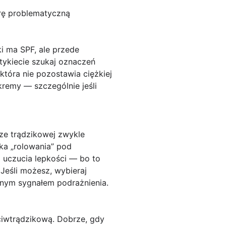
órę problematyczną
ki ma SPF, ale przede
tykiecie szukaj oznaczeń
tóra nie pozostawia ciężkiej
kremy — szczególnie jeśli
ze trądzikowej zwykle
zyka „rolowania” pod
a uczucia lepkości — bo to
Jeśli możesz, wybieraj
pnym sygnałem podrażnienia.
ciwtrądzikową. Dobrze, gdy