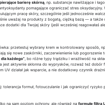
pierające barierę skórną
, np. substancje nawilżające i łag
z antyoksydanty pomagające ograniczać stres oksydacyjny.
lującym pracę skóry, szczególnie jeśli jednocześnie walcz
śnie uważaj na produkty z bogatą, ciężką bazą — a także 
ce dodatki dla Twojej skóry (jeśli wcześniej reagowałaś ale
wka: przetestuj wybrany krem w kontrolowany sposób, np. 
iają się nowe zaskórniki, zaczerwienienie lub pogorszenie 
 dla każdego”
, bo różne typy trądziku i wrażliwość na skła
era jest aktywnie skłonna do wyprysków, rozważ też dobór 
rem UV działał jak wsparcie, a nie dodatkowy czynnik drażni
ej: tolerancja formuł, fotouczulanie i jak ograniczyć ryzyko
ylko na sam poziom ochrony, ale również na
formułę filtra