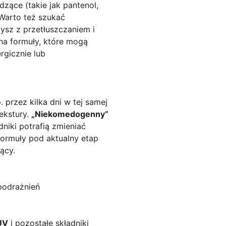
odzące (takie jak pantenol,
 Warto też szukać
ysz z przetłuszczaniem i
na formuły, które mogą
rgicznie lub
przez kilka dni w tej samej
tekstury.
„Niekomedogenny”
dniki potrafią zmieniać
formuły pod aktualny etap
ący.
 podrażnień
 UV
i pozostałe składniki