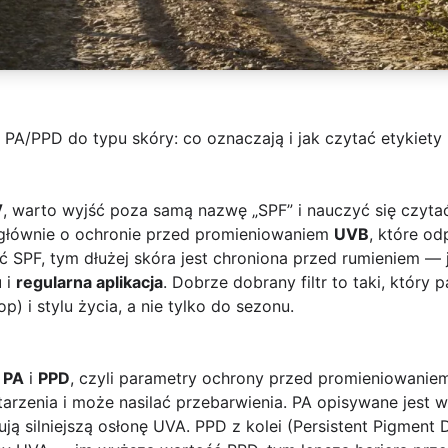
 PA/PPD do typu skóry: co oznaczają i jak czytać etykiety
V
, warto wyjść poza samą nazwę „SPF” i nauczyć się czytać
e głównie o ochronie przed promieniowaniem
UVB
, które od
ć SPF, tym dłużej skóra jest chroniona przed rumieniem — 
u
i
regularna aplikacja
. Dobrze dobrany filtr to taki, któr
p) i stylu życia, a nie tylko do sezonu.
a
PA
i
PPD
, czyli parametry ochrony przed promieniowani
tarzenia i może nasilać przebarwienia. PA opisywane jest w
ą silniejszą osłonę UVA. PPD z kolei (Persistent Pigment D