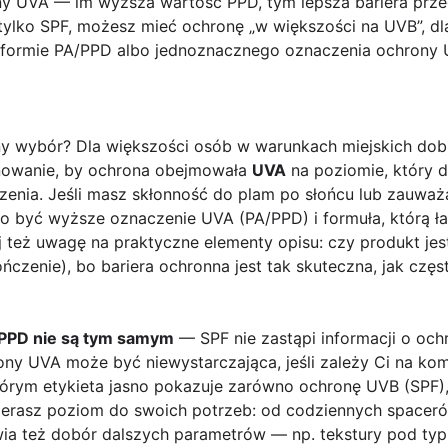
ny UVA — im wyższa wartość PPD, tym lepsza bariera prze
tylko SPF, możesz mieć ochronę „w większości na UVB”, dla
 w formie PA/PPD albo jednoznacznego oznaczenia ochron
ny wybór? Dla większości osób w warunkach miejskich dob
lnowanie, by ochrona obejmowała
UVA
na poziomie, który d
zenia. Jeśli masz skłonność do plam po słońcu lub zauważa
no być wyższe oznaczenie UVA (PA/PPD) i formuła, którą ł
j też uwagę na praktyczne elementy opisu: czy produkt jest
czenie), bo bariera ochronna jest tak skuteczna, jak często 
/PPD nie są tym samym
— SPF nie zastąpi informacji o oc
ony UVA może być niewystarczająca, jeśli zależy Ci na ko
tórym etykieta jasno pokazuje zarówno ochronę UVB (SPF),
bierasz poziom do swoich potrzeb: od codziennych spacer
wia też dobór dalszych parametrów — np. tekstury pod typ