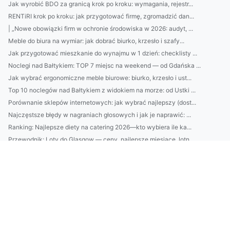
Jak wyrobić BDO za granicą krok po kroku: wymagania, rejestr...
RENTiRI krok po kroku: jak przygotować firmę, zgromadzić dan...
| „Nowe obowiązki firm w ochronie środowiska w 2026: audyt, ...
Meble do biura na wymiar: jak dobrać biurko, krzesło i szafy...
Jak przygotować mieszkanie do wynajmu w 1 dzień: checklisty ...
Noclegi nad Bałtykiem: TOP 7 miejsc na weekend — od Gdańska ...
Jak wybrać ergonomiczne meble biurowe: biurko, krzesło i ust...
Top 10 noclegów nad Bałtykiem z widokiem na morze: od Ustki ...
Porównanie sklepów internetowych: jak wybrać najlepszy (dost...
Najczęstsze błędy w nagraniach głosowych i jak je naprawić: ...
Ranking: Najlepsze diety na catering 2026—kto wybiera ile ka...
Przewodnik: Loty do Glasgow — ceny, najlepsze miesiące, lotn...
Audio
Jak dobrać krem z filtrem UV do typu skóry i pory roku? Spra...
Jak wybrać najlepsze słuchawki do pracy i gaming—porównanie ...
Ranking: najczęstsze błędy w cateringu dietetycznym — porcja...
Jak dobrać krem z SPF do typu cery? Przewodnik po filtrach, ...
Jak wybrać najlepszy catering dietetyczny: kalorie, makro, s...
BDO Belgia: jak zarejestrować firmę, jakie odpady obejmuje s...