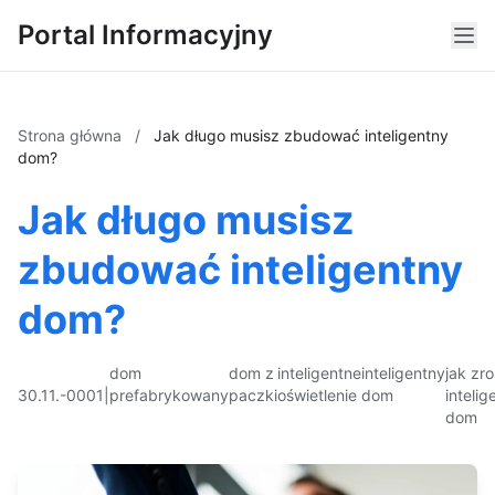
Portal Informacyjny
Strona główna
/
Jak długo musisz zbudować inteligentny
dom?
Jak długo musisz
zbudować inteligentny
dom?
dom
dom z
inteligentne
inteligentny
jak zro
30.11.-0001
|
prefabrykowany
paczki
oświetlenie
dom
intelig
dom