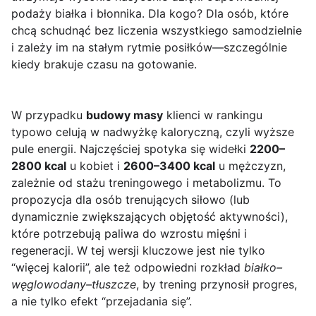
podaży białka i błonnika. Dla kogo? Dla osób, które
chcą schudnąć bez liczenia wszystkiego samodzielnie
i zależy im na stałym rytmie posiłków—szczególnie
kiedy brakuje czasu na gotowanie.
W przypadku
budowy masy
klienci w rankingu
typowo celują w nadwyżkę kaloryczną, czyli wyższe
pule energii. Najczęściej spotyka się widełki
2200–
2800 kcal
u kobiet i
2600–3400 kcal
u mężczyzn,
zależnie od stażu treningowego i metabolizmu. To
propozycja dla osób trenujących siłowo (lub
dynamicznie zwiększających objętość aktywności),
które potrzebują paliwa do wzrostu mięśni i
regeneracji. W tej wersji kluczowe jest nie tylko
“więcej kalorii”, ale też odpowiedni rozkład
białko–
węglowodany–tłuszcze
, by trening przynosił progres,
a nie tylko efekt “przejadania się”.