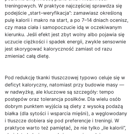
treningowych. W praktyce najczęściej sprawdza się
podejście „start–weryfikacja”: zamawiasz określoną
pulę kalorii i makro na start, a po 7–14 dniach ocenisz,
czy masa ciała i samopoczucie idą w oczekiwanym
kierunku. Jeśli efekt jest zbyt wolny albo pojawia się
uczucie ciężkości i spadek energii, zwykle sensownie
jest skorygować kaloryczność zamiast od razu
zmieniać całą dietę.
Pod redukcję tkanki tłuszczowej typowo celuje się w
deficyt kaloryczny, natomiast przy budowie masy —
w nadwyżkę, ale kluczowe są szczegóły: tempo
postępów oraz tolerancja posiłków. Dla wielu osób
dobrym punktem wyjścia są diety z wysoką podażą
białka (dla sytości i wsparcia mięśni), a węglowodany
i tłuszcze dobiera się pod preferencje i treningi. W
praktyce warto też pamiętać, że nie tylko „ile kalorii”,