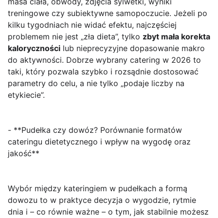
masa ciała, obwody, zdjęcia sylwetki, wyniki
treningowe czy subiektywne samopoczucie. Jeżeli po
kilku tygodniach nie widać efektu, najczęściej
problemem nie jest „zła dieta”, tylko
zbyt mała korekta
kaloryczności
lub nieprecyzyjne dopasowanie makro
do aktywności. Dobrze wybrany catering w 2026 to
taki, który pozwala szybko i rozsądnie dostosować
parametry do celu, a nie tylko „podaje liczby na
etykiecie”.
- **Pudełka czy dowóz? Porównanie formatów
cateringu dietetycznego i wpływ na wygodę oraz
jakość**
Wybór między
kateringiem w pudełkach
a
formą
dowozu
to w praktyce decyzja o wygodzie, rytmie
dnia i – co równie ważne – o tym, jak stabilnie możesz