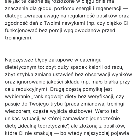
ale
jak
te kalorie są rozłożone w ciągu dnia ma
znaczenie dla głodu, poziomu energii i regeneracji —
dlatego zwracaj uwagę na regularność posiłków oraz
zgodność dań z Twoimi nawykami (np. czy ciężko Ci
funkcjonować bez porcji węglowodanów przed
treningiem).
Najczęstsze błędy zakupowe w cateringu
dietetycznym to: zbyt duży spadek kalorii od razu,
zbyt szybka zmiana ustawień bez obserwacji wyników
oraz ignorowanie jakości składu (np. mało białka przy
celu redukcyjnym). Drugą częstą pomyłką jest
wybieranie „rankingowej” diety bez weryfikacji, czy
pasuje do Twojego trybu (praca zmianowa, treningi
wieczorem, częste wyjścia służbowe). Warto też
unikać sytuacji, w której zamawiasz jednocześnie
dietę „idealną teoretycznie”, ale złożoną z posiłków,
które Ci nie smakują — bo wtedy najszybciej pojawia